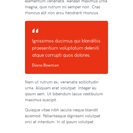
elementum venenatis. Aenean maximus urna
magna, quis rutrum mi semper non. Cras
rhoncus elit non arcu hendrerit rhoncus.
Ignissimos ducimus qui blanditiis
praesentium voluptatum deleniti
atque corrupti quos dolores.
Diana Bowman
Nam ut rutrum ex, venenatis sollicitudin
urna. Aliquam erat volutpat. Integer eu
ipsum sem. Ut bibendum lacus vestibulum
maximus suscipit.
Quisque vitae nibh iaculis neque blandit
euismod. Pellentesque dignissim volutpat
orci at interdum. In id ipsum volutpat.