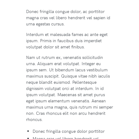
Donec fringilla congue dolor, ac porttitor
magna cras vel libero hendrerit vel sapien id
urna egestas cursus.
Interdum et malesuada fames ac ante eget
ipsum. Primis in faucibus duis imperdiet
volutpat dolor sit amet finibus.
Nam ut rutrum ex, venenatis sollicitudin
urna. Aliquam erat volutpat. Integer eu
ipsum sem. Ut bibendum lacus vestibulum
maximus suscipit. Quisque vitae nibh iaculis
neque blandit euismod. Pellentesque
dignissim volutpat orci at interdum. In id
ipsum volutpat. Maecenas sit amet purus
eget ipsum elementum venenatis. Aenean
maximus urna magna, quis rutrum mi semper
non. Cras rhoncus elit non arcu hendrerit
rhoncus.
Donec fringilla congue dolor porttitor
Magna cras vel libero hendrerit vel