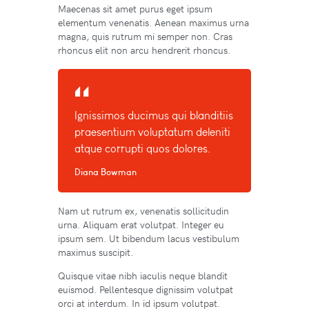
Maecenas sit amet purus eget ipsum
elementum venenatis. Aenean maximus urna
magna, quis rutrum mi semper non. Cras
rhoncus elit non arcu hendrerit rhoncus.
Ignissimos ducimus qui blanditiis
praesentium voluptatum deleniti
atque corrupti quos dolores.
Diana Bowman
Nam ut rutrum ex, venenatis sollicitudin
urna. Aliquam erat volutpat. Integer eu
ipsum sem. Ut bibendum lacus vestibulum
maximus suscipit.
Quisque vitae nibh iaculis neque blandit
euismod. Pellentesque dignissim volutpat
orci at interdum. In id ipsum volutpat.