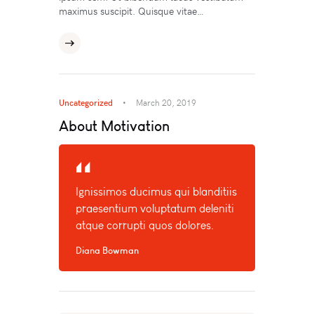
maximus suscipit. Quisque vitae…
Uncategorized
March 20, 2019
About Motivation
Ignissimos ducimus qui blanditiis
praesentium voluptatum deleniti
atque corrupti quos dolores.
Diana Bowman